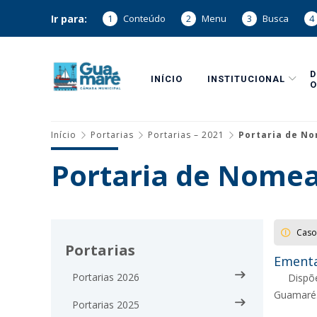
Ir para:
1
Conteúdo
2
Menu
3
Busca
4
INÍCIO
INSTITUCIONAL
O
Início
Portarias
Portarias – 2021
Portaria de No
Portaria de Nomea
Caso
Portarias
Ementa
Portarias 2026
Dispõ
Guamaré
Portarias 2025