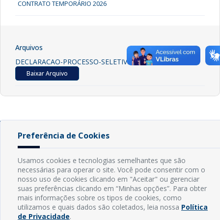
CONTRATO TEMPORÁRIO 2026
Arquivos
DECLARACAO-PROCESSO-SELETIVO-2026
[ pdf - 70kb ]
Baixar Arquivo
Preferência de Cookies
INFORMAÇÕES
Usamos cookies e tecnologias semelhantes que são
Endereço: Rua Capitão Vicente de Brito, S/N - Centro
necessárias para operar o site. Você pode consentir com o
CEP: 59598-000 - Guamaré - RN
nosso uso de cookies clicando em "Aceitar" ou gerenciar
suas preferências clicando em “Minhas opções”. Para obter
Contato: (84) 3525-2032
mais informações sobre os tipos de cookies, como
E-mail: diretoria@guamare.rn.leg.br
utilizamos e quais dados são coletados, leia nossa
Política
Horário: Segunda a sexta-feira, das 8h às 12h
de Privacidade
.