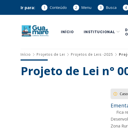
Ir para:
1
Conteúdo
2
Menu
3
Busca
4
INÍCIO
INSTITUCIONAL
O
Início
Projetos de Lei
Projetos de Leis -2025
Proj
Projeto de Lei n° 
Caso
Ementa
Fica 
Desenvol
Zona Rur