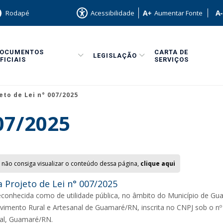
Rodapé
Acessibilidade
Aumentar Fonte
DOCUMENTOS
CARTA DE
LEGISLAÇÃO
FICIAIS
SERVIÇOS
eto de Lei n° 007/2025
007/2025
 não consiga visualizar o conteúdo dessa página,
clique aqui
 Projeto de Lei n° 007/2025
reconhecida como de utilidade pública, no âmbito do Município de
vimento Rural e Artesanal de Guamaré/RN, inscrita no CNPJ sob o nº
al, Guamaré/RN.