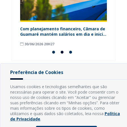
ária
Com planejamento financeiro, Câmara de
Câmara
Guamaré mantém salários em dia e inicia
contri
pagamento do 13º
para o
30/06/2026 20H27
18/06
Preferência de Cookies
INFORMAÇÕES
Usamos cookies e tecnologias semelhantes que são
necessárias para operar o site. Você pode consentir com o
Endereço: Rua Capitão Vicente de Brito, S/N - Centro
nosso uso de cookies clicando em "Aceitar" ou gerenciar
CEP: 59598-000 - Guamaré - RN
suas preferências clicando em “Minhas opções”. Para obter
Contato: (84) 3525-2032
mais informações sobre os tipos de cookies, como
E-mail: diretoria@guamare.rn.leg.br
utilizamos e quais dados são coletados, leia nossa
Política
Horário: Segunda a sexta-feira, das 8h às 12h
de Privacidade
.