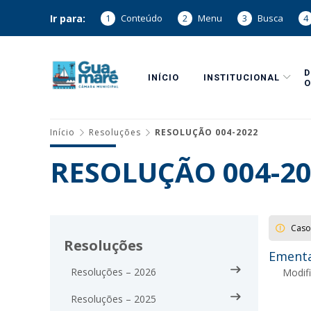
Ir para:
1
Conteúdo
2
Menu
3
Busca
4
INÍCIO
INSTITUCIONAL
O
Início
Resoluções
RESOLUÇÃO 004-2022
RESOLUÇÃO 004-20
Caso
Resoluções
Ement
Resoluções – 2026
Modif
Resoluções – 2025