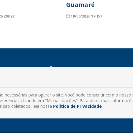
Guamaré
26 20H27
18/06/2026 17H57
INFORMAÇÕES
Endereço: Rua Capitão Vicente de Brito, S/N - Centro
CEP: 59598-000 - Guamaré - RN
o necessárias para operar o site. Você pode consentir com o nosso
Contato: (84) 3525-2032
preferências clicando em “Minhas opções”. Para obter mais informaçõ
E-mail: diretoria@guamare.rn.leg.br
s são coletados, leia nossa
Política de Privacidade
.
Horário: Segunda a sexta-feira, das 8h às 12h