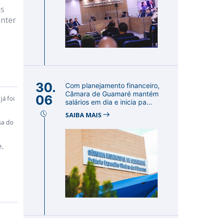
is
anter
30.
Com planejamento financeiro,
Câmara de Guamaré mantém
06
já foi
salários em dia e inicia pa...
SAIBA MAIS
sa do
e,