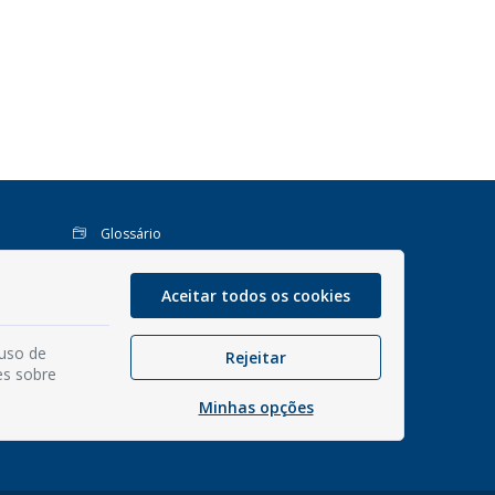
Glossário
Mapa do site
Perguntas Frequentes
Aceitar todos os cookies
Manual de Navegação
 uso de
Política de Privacidade
Rejeitar
es sobre
Interno 1Doc
Minhas opções
Webmail Institucional