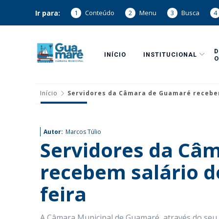
Ir para:
1
Conteúdo
2
Menu
3
Busca
4
INÍCIO
INSTITUCIONAL
O
Início
Servidores da Câmara de Guamaré recebem
Autor:
Marcos Túlio
Servidores da Câ
recebem salário d
feira
A Câmara Municipal de Guamaré, através do seu 