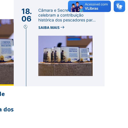
18.
Câmara e Secretaria de Pesca
celebram a contribuição
06
histórica dos pescadores par...
SAIBA MAIS
de
a dos