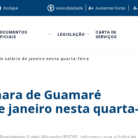
Rodapé
Acessibilidade
Aumentar Fonte
DOCUMENTOS
CARTA DE
LEGISLAÇÃO
FICIAIS
SERVIÇOS
 salário de janeiro nesta quarta-feira
mara de Guamaré
e janeiro nesta quarta
Presidente Eudes Miranda (PSDB), informou que a folha de