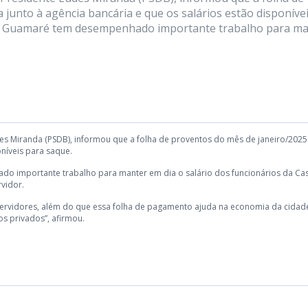
a junto à agência bancária e que os salários estão disponíve
 de Guamaré tem desempenhado importante trabalho para m
s Miranda (PSDB), informou que a folha de proventos do mês de janeiro/2025 
oníveis para saque.
o importante trabalho para manter em dia o salário dos funcionários da Ca
vidor.
servidores, além do que essa folha de pagamento ajuda na economia da cidad
os privados”, afirmou.