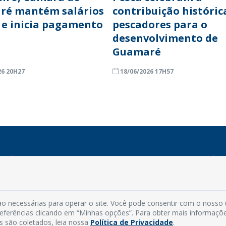
ré mantém salários
contribuição históric
 e inicia pagamento
pescadores para o
desenvolvimento de
Guamaré
26 20H27
18/06/2026 17H57
INFORMAÇÕES
Endereço: Rua Capitão Vicente de Brito, S/N - Centro
CEP: 59598-000 - Guamaré - RN
o necessárias para operar o site. Você pode consentir com o nosso
Contato: (84) 3525-2032
preferências clicando em “Minhas opções”. Para obter mais informaçõ
E-mail: diretoria@guamare.rn.leg.br
s são coletados, leia nossa
Política de Privacidade
.
Horário: Segunda a sexta-feira, das 8h às 12h