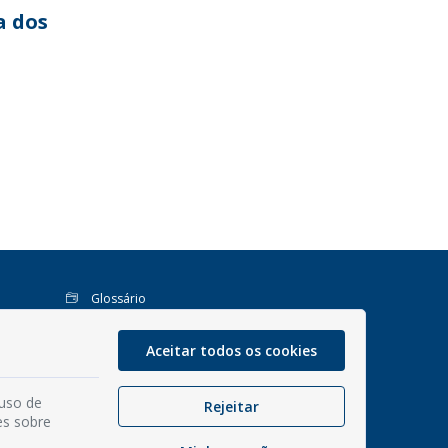
a dos
Glossário
Mapa do site
Aceitar todos os cookies
Perguntas Frequentes
Manual de Navegação
 uso de
Rejeitar
Política de Privacidade
es sobre
Interno 1Doc