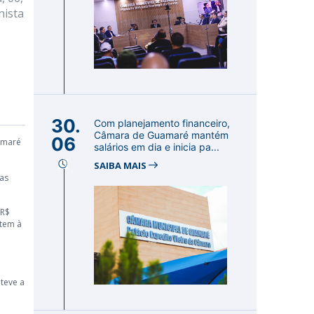
nista
30.
Com planejamento financeiro,
Câmara de Guamaré mantém
06
amaré
salários em dia e inicia pa...
SAIBA MAIS
as
 R$
 tem à
 teve a