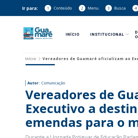
Ir para:
1
Conteúdo
2
Menu
3
Busca
4
INÍCIO
INSTITUCIONAL
O
Início
Vereadores de Guamaré oficializam ao Exe
Autor:
Comunicação
Vereadores de Gua
Executivo a desti
emendas para o m
Durante a I Jornada Potiguar de Educação Parlam