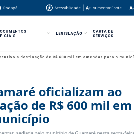
Rodapé
Acessibilidade
Aumentar Fonte
DOCUMENTOS
CARTA DE
LEGISLAÇÃO
FICIAIS
SERVIÇOS
cutivo a destinação de R$ 600 mil em emendas para o municí
maré oficializam ao
nação de R$ 600 mil em
unicípio
entar, sediada pelo município de Guamaré nesta sexta-feira