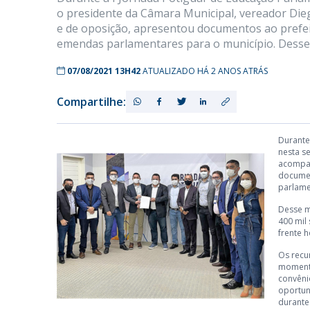
o presidente da Câmara Municipal, vereador Di
e de oposição, apresentou documentos ao prefeit
emendas parlamentares para o município. Desse
07/08/2021 13H42
ATUALIZADO HÁ 2 ANOS ATRÁS
Compartilhe:
Durante
nesta s
acompan
documen
parlame
Desse m
400 mil
frente h
Os recu
momento
convêni
oportun
durante