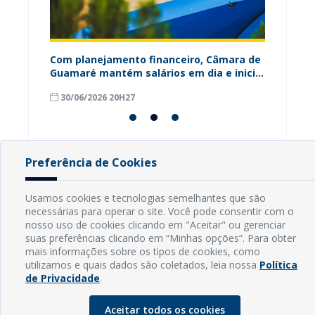
ária
Com planejamento financeiro, Câmara de
Câmara
Guamaré mantém salários em dia e inicia
contri
pagamento do 13º
para o
30/06/2026 20H27
18/06
Preferência de Cookies
INFORMAÇÕES
Usamos cookies e tecnologias semelhantes que são
necessárias para operar o site. Você pode consentir com o
Endereço: Rua Capitão Vicente de Brito, S/N - Centro
nosso uso de cookies clicando em "Aceitar" ou gerenciar
CEP: 59598-000 - Guamaré - RN
suas preferências clicando em “Minhas opções”. Para obter
Contato: (84) 3525-2032
mais informações sobre os tipos de cookies, como
E-mail: diretoria@guamare.rn.leg.br
utilizamos e quais dados são coletados, leia nossa
Política
de Privacidade
.
Horário: Segunda a sexta-feira, das 8h às 12h
Aceitar todos os cookies