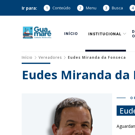
Ir para:
1
Conteúdo
2
Menu
3
Busca
4
INÍCIO
INSTITUCIONAL
O
Início
Vereadores
Eudes Miranda da Fonseca
Eudes Miranda da
O 
Eud
Aguarda