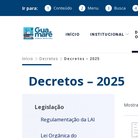
Ir para:
1
Conteúdo
2
Menu
3
Busca
4
INÍCIO
INSTITUCIONAL
O
Início
Decretos
Decretos – 2025
Decretos – 2025
Mostr
Legislação
Regulamentação da LAI
Lei Orgânica do