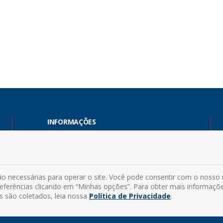
INFORMAÇÕES
Endereço: Rua Capitão Vicente de Brito, S/N - Centro
CEP: 59598-000 - Guamaré - RN
Contato: (84) 3525-2032
o necessárias para operar o site. Você pode consentir com o nosso
E-mail: diretoria@guamare.rn.leg.br
preferências clicando em “Minhas opções”. Para obter mais informaçõ
Horário: Segunda a sexta-feira, das 8h às 12h
s são coletados, leia nossa
Política de Privacidade
.