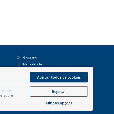
Glossário
Mapa do site
Perguntas Frequentes
Aceitar todos os cookies
Manual de Navegação
Política de Privacidade
 uso de
Rejeitar
Interno 1Doc
es sobre
Webmail Institucional
Minhas opções