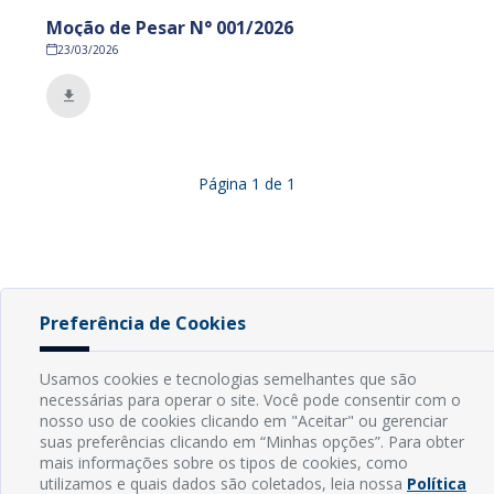
Moção de Pesar N° 001/2026
23/03/2026
Página
1
de
1
Preferência de Cookies
INFORMAÇÕES
Usamos cookies e tecnologias semelhantes que são
necessárias para operar o site. Você pode consentir com o
Endereço: Rua Capitão Vicente de Brito, S/N - Centro
nosso uso de cookies clicando em "Aceitar" ou gerenciar
CEP: 59598-000 - Guamaré - RN
suas preferências clicando em “Minhas opções”. Para obter
Contato: (84) 3525-2032
mais informações sobre os tipos de cookies, como
E-mail: diretoria@guamare.rn.leg.br
utilizamos e quais dados são coletados, leia nossa
Política
Horário: Segunda a sexta-feira, das 8h às 12h