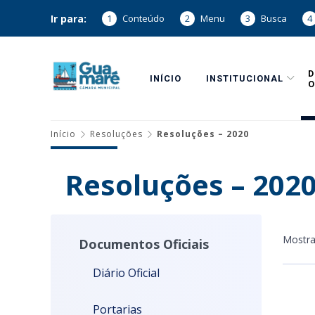
Ir para:
1
Conteúdo
2
Menu
3
Busca
4
INÍCIO
INSTITUCIONAL
O
Início
Resoluções
Resoluções – 2020
Resoluções – 202
Mostr
Documentos Oficiais
Diário Oficial
Portarias