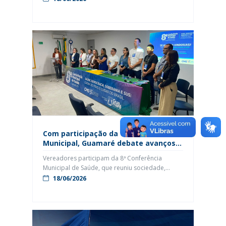
Guamaré efetuou nesta semana o pagamento
dos salários dos servidores referente ao mês de
junho. Os valores já foram creditados nas
contas dos funcionários, reafirmando o
compromisso da Casa Legislativa com a
valorização do servidor público […]
Com participação da Câmara
Municipal, Guamaré debate avanços e
desafios do SUS em conferência
Vereadores participam da 8ª Conferência
histórica
Municipal de Saúde, que reuniu sociedade,
profissionais e gestores na construção de
18/06/2026
propostas para o fortalecimento do SUS
Guamaré deu mais um importante passo na
construção de uma saúde pública cada vez mais
participativa, democrática e alinhada às
necessidades da população. Nesta segunda-