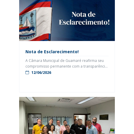
feira (15), a Prefeitura de Guamaré, por meio […]
Nota de Esclarecimento!
A Câmara Municipal de Guamaré reafirma seu
compromisso permanente com a transparência,
a legalidade e o respeito à população diante de
12/06/2026
informações que vêm sendo divulgadas no
cenário político local e que buscam lançar
dúvidas sobre a atuação do Poder Legislativo. A
Casa Legislativa esclarece que todos os
requerimentos relacionados ao acesso a
documentos públicos […]