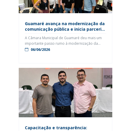
Guamaré avança na modernização da
comunicação pública e inicia parceria
com a TV Assembleia e o sistema
A Câmara Municipal de Guamaré deu mais um
Legis Vídeos
importante passo rumo à modernização da
comunicação pública e ao fortalecimento da
06/06/2026
transparência institucional. Na última quarta-
feira (3), representantes da TV Câmara de
Guamaré realizaram uma visita técnica à
estrutura da TV Assembleia do Rio Grande do
Norte, em Natal, onde conheceram de perto os
processos operacionais […]
Capacitação e transparência: