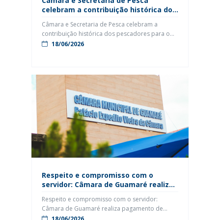
Câmara e Secretaria de Pesca
celebram a contribuição histórica dos
pescadores para o desenvolvimento
Câmara e Secretaria de Pesca celebram a
de Guamaré
contribuição histórica dos pescadores para o
desenvolvimento de Guamaré Homenagem
18/06/2026
especial reuniu autoridades, trabalhadores do
mar e representantes da comunidade em
reconhecimento à contribuição histórica da
pesca para a economia e a identidade cultural
de Guamaré Em um gesto de reconhecimento e
valorização daqueles que dedicam suas vidas
[…]
Respeito e compromisso com o
servidor: Câmara de Guamaré realiza
pagamento de junho dentro do prazo
Respeito e compromisso com o servidor:
Câmara de Guamaré realiza pagamento de
junho dentro do prazoA Câmara Municipal de
18/06/2026