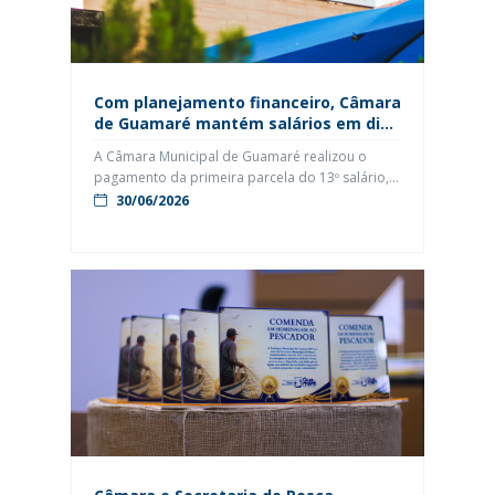
Com planejamento financeiro, Câmara
de Guamaré mantém salários em dia
e inicia pagamento do 13º
A Câmara Municipal de Guamaré realizou o
pagamento da primeira parcela do 13º salário,
correspondente a 50% do benefício, aos
30/06/2026
servidores efetivos e comissionados
aniversariantes dos meses de janeiro a junho,
além de manter em dia o pagamento da folha
salarial dos servidores contratados. A medida
segue as diretrizes da Resolução nº 001, de 25
[…]