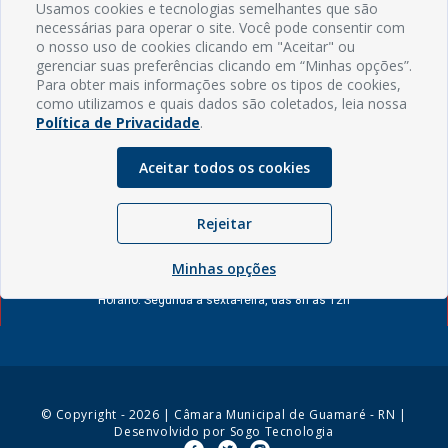
Usamos cookies e tecnologias semelhantes que são
Câmara realiza última sessão
necessárias para operar o site. Você pode consentir com
ordinária antes do recesso
o nosso uso de cookies clicando em "Aceitar" ou
parlamentar com apreciação da
gerenciar suas preferências clicando em “Minhas opções”.
30/06/2026 09:30
LDO 2027
Para obter mais informações sobre os tipos de cookies,
como utilizamos e quais dados são coletados, leia nossa
Política de Privacidade
.
Aceitar todos os cookies
INFORMAÇÕES
Endereço: Rua Capitão Vicente de Brito, S/N - Centro
Rejeitar
CEP: 59598-000 - Guamaré - RN
Contato: (84) 3525-2032
Minhas opções
E-mail: diretoria@guamare.rn.leg.br
Horário: Segunda a sexta-feira, das 8h às 12h
© Copyright - 2026 | Câmara Municipal de Guamaré - RN |
Desenvolvido por
Sogo Tecnologia