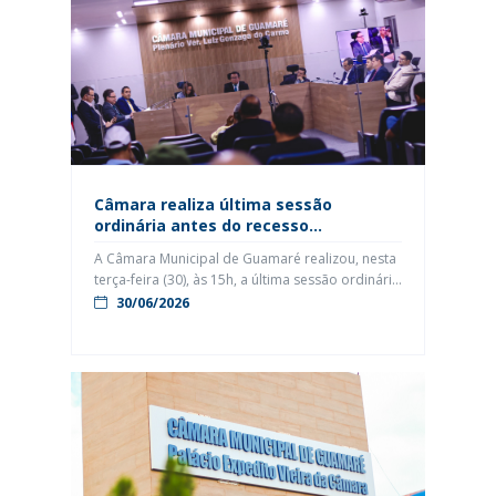
Câmara realiza última sessão
ordinária antes do recesso
parlamentar com apreciação da LDO
A Câmara Municipal de Guamaré realizou, nesta
2027
terça-feira (30), às 15h, a última sessão ordinária
antes do recesso parlamentar previsto no
30/06/2026
Regimento Interno. A reunião aconteceu no
Plenário “Vereador Luiz Gonzaga do Carmo” e
foi transmitida ao vivo pelos canais oficiais da
TV Câmara Municipal, garantindo transparência
e amplo acesso da população aos trabalhos do
[…]