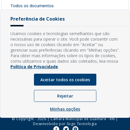
Todos os documentos
Contrato 021/2023
[ pdf - 285kb ]
Preferência de Cookies
Baixar Arquivo
Usamos cookies e tecnologias semelhantes que são
necessárias para operar o site. Você pode consentir com
o nosso uso de cookies clicando em "Aceitar" ou
INFORMAÇÕES
gerenciar suas preferências clicando em “Minhas opções”.
Para obter mais informações sobre os tipos de cookies,
como utilizamos e quais dados são coletados, leia nossa
Endereço: Rua Capitão Vicente de Brito, S/N - Centro
Política de Privacidade
.
CEP: 59598-000 - Guamaré - RN
Contato: (84) 3525-2032
Aceitar todos os cookies
E-mail: diretoria@guamare.rn.leg.br
Horário: Segunda a sexta-feira, das 8h às 12h
Rejeitar
Minhas opções
© Copyright - 2026 | Câmara Municipal de Guamaré - RN |
Desenvolvido por
Sogo Tecnologia