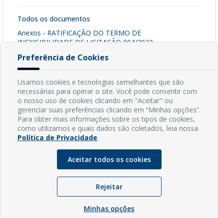
Todos os documentos
Anexos - RATIFICAÇÃO DO TERMO DE
INEXIGIBILIDADE DE LICITAÇÃO 004/2022
[ pdf - 140kb ]
Preferência de Cookies
Baixar Arquivo
Usamos cookies e tecnologias semelhantes que são
necessárias para operar o site. Você pode consentir com
o nosso uso de cookies clicando em "Aceitar" ou
INFORMAÇÕES
gerenciar suas preferências clicando em “Minhas opções”.
Para obter mais informações sobre os tipos de cookies,
como utilizamos e quais dados são coletados, leia nossa
Endereço: Rua Capitão Vicente de Brito, S/N - Centro
Política de Privacidade
.
CEP: 59598-000 - Guamaré - RN
Contato: (84) 3525-2032
Aceitar todos os cookies
E-mail: diretoria@guamare.rn.leg.br
Horário: Segunda a sexta-feira, das 8h às 12h
Rejeitar
Minhas opções