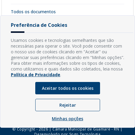
Todos os documentos
Anexos - Termo de inexigibilidade
[ pdf - 1210kb ]
Preferência de Cookies
Baixar Arquivo
Usamos cookies e tecnologias semelhantes que são
necessárias para operar o site. Você pode consentir com
o nosso uso de cookies clicando em "Aceitar" ou
INFORMAÇÕES
gerenciar suas preferências clicando em “Minhas opções”.
Para obter mais informações sobre os tipos de cookies,
como utilizamos e quais dados são coletados, leia nossa
Endereço: Rua Capitão Vicente de Brito, S/N - Centro
Política de Privacidade
.
CEP: 59598-000 - Guamaré - RN
Contato: (84) 3525-2032
Aceitar todos os cookies
E-mail: diretoria@guamare.rn.leg.br
Horário: Segunda a sexta-feira, das 8h às 12h
Rejeitar
Minhas opções
© Copyright - 2026 | Câmara Municipal de Guamaré - RN |
Desenvolvido por
Sogo Tecnologia