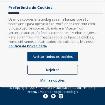
Anexos - Termo de inexigibilidade
[ pdf - 155kb ]
Preferência de Cookies
Baixar Arquivo
Usamos cookies e tecnologias semelhantes que são
necessárias para operar o site. Você pode consentir com
o nosso uso de cookies clicando em "Aceitar" ou
INFORMAÇÕES
gerenciar suas preferências clicando em “Minhas opções”.
Para obter mais informações sobre os tipos de cookies,
como utilizamos e quais dados são coletados, leia nossa
Endereço: Rua Capitão Vicente de Brito, S/N - Centro
Política de Privacidade
.
CEP: 59598-000 - Guamaré - RN
Contato: (84) 3525-2032
Aceitar todos os cookies
E-mail: diretoria@guamare.rn.leg.br
Horário: Segunda a sexta-feira, das 8h às 12h
Rejeitar
Minhas opções
© Copyright - 2026 | Câmara Municipal de Guamaré - RN |
Desenvolvido por
Sogo Tecnologia