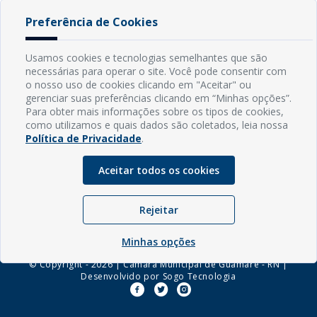
ARP 004/2023
[ pdf - 766kb ]
Preferência de Cookies
Baixar Arquivo
Usamos cookies e tecnologias semelhantes que são
necessárias para operar o site. Você pode consentir com
o nosso uso de cookies clicando em "Aceitar" ou
INFORMAÇÕES
gerenciar suas preferências clicando em “Minhas opções”.
Para obter mais informações sobre os tipos de cookies,
como utilizamos e quais dados são coletados, leia nossa
Endereço: Rua Capitão Vicente de Brito, S/N - Centro
Política de Privacidade
.
CEP: 59598-000 - Guamaré - RN
Contato: (84) 3525-2032
Aceitar todos os cookies
E-mail: diretoria@guamare.rn.leg.br
Horário: Segunda a sexta-feira, das 8h às 12h
Rejeitar
Minhas opções
© Copyright - 2026 | Câmara Municipal de Guamaré - RN |
Desenvolvido por
Sogo Tecnologia