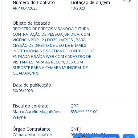
Número do Contrato
Licitação de origem
ARP 004/2023
13/2023
Objeto da licitação
REGISTRO DE PREÇOS VISANDOA FUTURA
CONTRATAÇÃO DE PESSOA JURÍDICA, COM
VIGÊNCIA POR 12 ( DOZE ) MESES , PARA
CESSÃO DE DIREITO DE USO DE E- MAILS
INSTITUCIONAIS E SISTEMA DE CONTROLE DE
ENTRADA E SAÍDA WEB COM CADASTRO DE
VISITANTES PARA AS RECEPÇÕES COM
SUPORTE PARA A CÂMARA MUNICIPAL DE
GUAMARÉ/RN.
Data de publicação
30/05/2023
Fiscal do contrato
CPF
Marco Aurélio Magalhães
855.***.***-00
Weyne
Órgao Contratante
CNPJ
Câmara Municipal de
08.587.263/0001-50