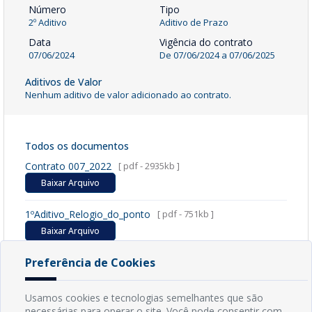
Número
Tipo
2º Aditivo
Aditivo de Prazo
Data
Vigência do contrato
07/06/2024
De
07/06/2024
a
07/06/2025
Aditivos de Valor
Nenhum aditivo de valor adicionado ao contrato.
Todos os documentos
Contrato 007_2022
[ pdf - 2935kb ]
Baixar Arquivo
1ºAditivo_Relogio_do_ponto
[ pdf - 751kb ]
Baixar Arquivo
Preferência de Cookies
2º Aditivo
[ pdf - 142kb ]
Baixar Arquivo
Usamos cookies e tecnologias semelhantes que são
necessárias para operar o site. Você pode consentir com