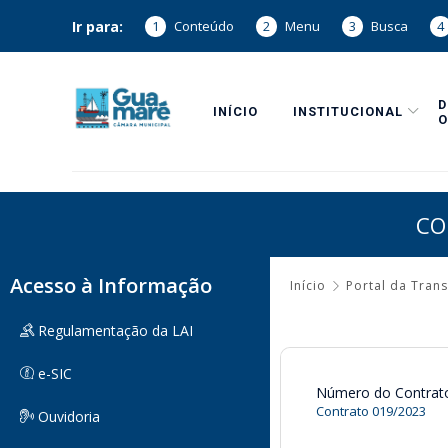
Ir para:
1
Conteúdo
2
Menu
3
Busca
4
INÍCIO
INSTITUCIONAL
O
CO
Acesso à Informação
Início
Portal da Tran
Regulamentação da LAI
e-SIC
Número do Contrat
Contrato 019/2023
Ouvidoria