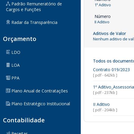
Padrão Remuneratório de
1º Aditivo
Cargos e Funções
Número
II Aditivo
Radar da Transparência
Aditivos de Valor
Orçamento
Nenhum aditivo de val
LDO
Todos os document
LOA
Contrato 019/2023
[ pdf - 642kb ]
PPA
1º Aditivo_Assessori
Plano Anual de Contratações
[ pdf - 237kb ]
Plano Estratégico Institucional
II Aditivo
[ pdf - 204kb ]
Contabilidade
Receitas