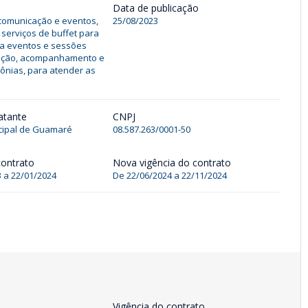
Data de publicação
comunicação e eventos,
25/08/2023
 serviços de buffet para
ra eventos e sessões
cução, acompanhamento e
mônias, para atender as
atante
CNPJ
ipal de Guamaré
08.587.263/0001-50
contrato
Nova vigência do contrato
 a 22/01/2024
De
22/06/2024
a
22/11/2024
Vigência do contrato