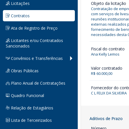
Licitações
Objeto da licitação
Contratação de empre
com serviços de lives
Contratos
reuniões institucion
externas realizados
Ata de Registro de Preço
fornecimento de bens,
necessidades desta C
Licitantes e/ou Contratados
Sancionados
Fiscal do contrato
Ana Kelly Lemos
Convênios e Transferências
Valor contratado
Obras Públicas
R$ 60.000,00
Plano Anual de Contratações
Fornecedor do cont
C L FELIX DA SILVEIRA
Quadro Funcional
Relação de Estagiários
Aditivos de Prazo
Lista de Terceirizados
Número