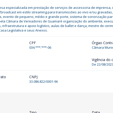
sa especializada em prestação de serviços de assessoria de imprensa, 
/broadcast em estilo streaming para transmissões ao vivo e/ou gravadas,
ais, evento de pequeno, médio e grande porte, sistema de sonorização pa
 pela Câmara de Vereadores de Guamaré organização do ambiente, exe
 infraestrutura e apoio logístico, aulas de ballet e dança, mestre de ceri
asa Legislativa e seus Anexos.
CPF
Órgao Contr
034.***.***-06
Câmara Munic
Vigência do 
De 22/08/2023
rato
CNPJ
33.086.822/0001-96
Tipo
Data