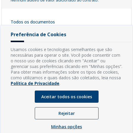
Todos os documentos
Contrato 024/2023
[ pdf - 335kb ]
Preferência de Cookies
Baixar Arquivo
Usamos cookies e tecnologias semelhantes que são
necessárias para operar o site. Você pode consentir com
o nosso uso de cookies clicando em "Aceitar" ou
INFORMAÇÕES
gerenciar suas preferências clicando em “Minhas opções”.
Para obter mais informações sobre os tipos de cookies,
como utilizamos e quais dados são coletados, leia nossa
Endereço: Rua Capitão Vicente de Brito, S/N - Centro
Política de Privacidade
.
CEP: 59598-000 - Guamaré - RN
Contato: (84) 3525-2032
Aceitar todos os cookies
E-mail: diretoria@guamare.rn.leg.br
Horário: Segunda a sexta-feira, das 8h às 12h
Rejeitar
Minhas opções