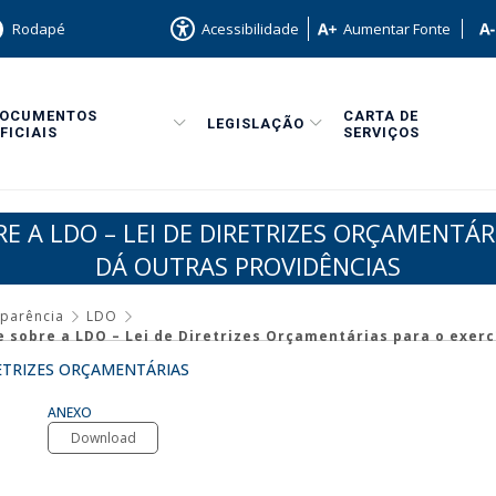
Rodapé
Acessibilidade
Aumentar Fonte
DOCUMENTOS
CARTA DE
LEGISLAÇÃO
FICIAIS
SERVIÇOS
RE A LDO – LEI DE DIRETRIZES ORÇAMENTÁR
DÁ OUTRAS PROVIDÊNCIAS
sparência
LDO
e sobre a LDO – Lei de Diretrizes Orçamentárias para o exerc
RETRIZES ORÇAMENTÁRIAS
ANEXO
Download