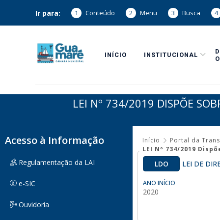
Ir para:
1
Conteúdo
2
Menu
3
Busca
4
INÍCIO
INSTITUCIONAL
O
LEI Nº 734/2019 DISPÕE SOB
Acesso à Informação
Início
Portal da Tran
LEI Nº 734/2019 Dispõ
Regulamentação da LAI
LDO
LEI DE DI
e-SIC
ANO INÍCIO
2020
Ouvidoria