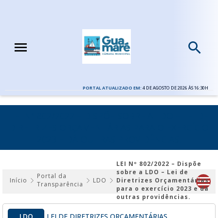
PORTAL ATUALIZADO EM:
4 DE AGOSTO DE 2026 ÀS 16:30H
LEI Nº 802/2022 – DISPÕE SOBRE A LDO – LEI DE
DIRETRIZES ORÇAMENTÁRIAS PARA O EXERCÍCIO
2023 E DÁ OUTRAS PROVIDÊNCIAS.
LEI Nº 802/2022 – Dispõe
sobre a LDO – Lei de
Portal da
Início
LDO
Diretrizes Orçamentárias
Transparência
para o exercício 2023 e dá
outras providências.
LDO
LEI DE DIRETRIZES ORÇAMENTÁRIAS