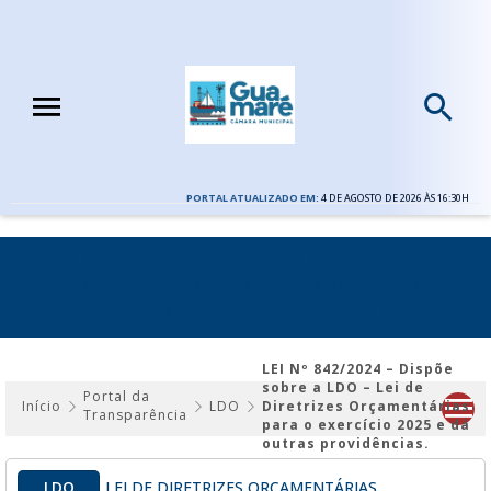
PORTAL ATUALIZADO EM:
4 DE AGOSTO DE 2026 ÀS 16:30H
LEI Nº 842/2024 – DISPÕE SOBRE A LDO – LEI DE
DIRETRIZES ORÇAMENTÁRIAS PARA O EXERCÍCIO
2025 E DÁ OUTRAS PROVIDÊNCIAS.
LEI Nº 842/2024 – Dispõe
sobre a LDO – Lei de
Portal da
Início
LDO
Diretrizes Orçamentárias
Transparência
para o exercício 2025 e dá
outras providências.
LDO
LEI DE DIRETRIZES ORÇAMENTÁRIAS