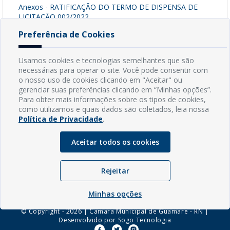
Anexos - RATIFICAÇÃO DO TERMO DE DISPENSA DE
LICITAÇÃO 002/2022
[ pdf - 137kb ]
Preferência de Cookies
Baixar Arquivo
Usamos cookies e tecnologias semelhantes que são
necessárias para operar o site. Você pode consentir com
o nosso uso de cookies clicando em "Aceitar" ou
INFORMAÇÕES
gerenciar suas preferências clicando em “Minhas opções”.
Para obter mais informações sobre os tipos de cookies,
como utilizamos e quais dados são coletados, leia nossa
Endereço: Rua Capitão Vicente de Brito, S/N - Centro
Política de Privacidade
.
CEP: 59598-000 - Guamaré - RN
Contato: (84) 3525-2032
Aceitar todos os cookies
E-mail: diretoria@guamare.rn.leg.br
Horário: Segunda a sexta-feira, das 8h às 12h
Rejeitar
Minhas opções
© Copyright - 2026 | Câmara Municipal de Guamaré - RN |
Desenvolvido por
Sogo Tecnologia