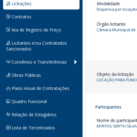
Licitações
Modalidade
Dispensa por locação
Contratos
Órgão licitante
Ata de Registro de Preço
Câmara Municipal d
Licitantes e/ou Contratados
Sancionados
Convênios e Transferências
Objeto da licitação
Obras Públicas
LOCAÇÃO PARA FUNCI
Plano Anual de Contratações
Quadro Funcional
Participantes
Relação de Estagiários
Nome do participan
MYRTHS SMYTH SILV
Lista de Terceirizados