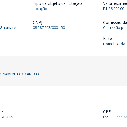
Tipo de objeto da licitação:
Valor estima
Locação
R$ 36.000,00
CNPJ
Comissão da 
e Guamaré
08.587.263/0001-50
Comissão per
Fase
Homologada
ONAMENTO DO ANEXO II.
te
CPF
A SOUZA
059.***.***-6