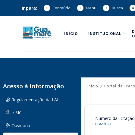
Ir para:
1
Conteúdo
2
Menu
3
Busca
4
INÍCIO
INSTITUCIONAL
O
Acesso à Informação
Início
Portal da Tran
Regulamentação da LAI
e-SIC
Número da licitação
004/2021
Ouvidoria