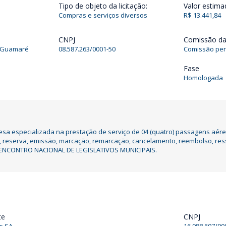
Tipo de objeto da licitação:
Valor estima
Compras e serviços diversos
R$ 13.441,84
CNPJ
Comissão da 
e Guamaré
08.587.263/0001-50
Comissão per
Fase
Homologada
sa especializada na prestação de serviço de 04 (quatro) passagens aérea
tal, reserva, emissão, marcação, remarcação, cancelamento, reembolso, re
o ENCONTRO NACIONAL DE LEGISLATIVOS MUNICIPAIS.
te
CNPJ