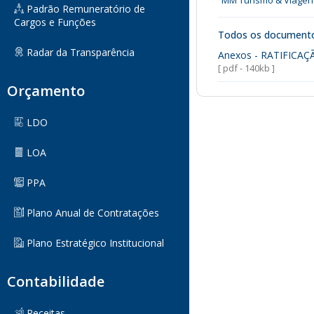
MM Turismo & Viagen
Padrão Remuneratório de
Cargos e Funções
Todos os document
Radar da Transparência
Anexos - RATIFICA
[ pdf - 140kb ]
Orçamento
LDO
LOA
PPA
Plano Anual de Contratações
Plano Estratégico Institucional
Contabilidade
Receitas