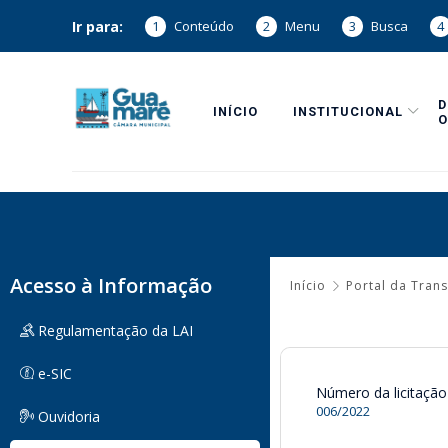
Ir para:
1
Conteúdo
2
Menu
3
Busca
4
INÍCIO
INSTITUCIONAL
O
Acesso à Informação
Início
Portal da Tran
Regulamentação da LAI
e-SIC
Número da licitação
006/2022
Ouvidoria