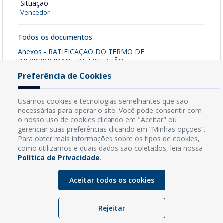
Situação
Vencedor
Todos os documentos
Anexos - RATIFICAÇÃO DO TERMO DE
INEXIGIBILIDADE DE LICITAÇÃO
[ pdf - 139kb ]
Preferência de Cookies
Baixar Arquivo
Usamos cookies e tecnologias semelhantes que são
necessárias para operar o site. Você pode consentir com
o nosso uso de cookies clicando em "Aceitar" ou
gerenciar suas preferências clicando em “Minhas opções”.
INFORMAÇÕES
Para obter mais informações sobre os tipos de cookies,
como utilizamos e quais dados são coletados, leia nossa
Endereço: Rua Capitão Vicente de Brito, S/N - Centro
Política de Privacidade
.
CEP: 59598-000 - Guamaré - RN
Contato: (84) 3525-2032
Aceitar todos os cookies
E-mail: diretoria@guamare.rn.leg.br
Horário: Segunda a sexta-feira, das 8h às 12h
Rejeitar