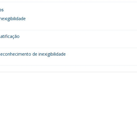
os
nexigibilidade
atificação
econhecimento de inexigibilidade