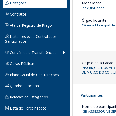
Licitações
Modalidade
Inexigibilidade
Contratos
Órgão licitante
Ata de Registro de Preço
Câmara Municipal d
Licitantes e/ou Contratados
Sancionados
Convênios e Transferências
Objeto da licitação
Obras Públicas
INSCRIÇÕES DOS VER
DE MARÇO DO CORREN
Plano Anual de Contratações
Quadro Funcional
Participantes
Relação de Estagiários
Nome do participan
Lista de Terceirizados
JGB ASSESSORIA E SE