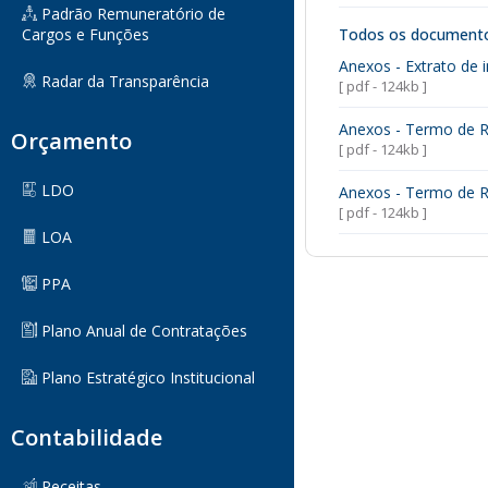
Padrão Remuneratório de
Cargos e Funções
Todos os document
Anexos - Extrato de i
Radar da Transparência
[ pdf - 124kb ]
Anexos - Termo de R
Orçamento
[ pdf - 124kb ]
LDO
Anexos - Termo de R
[ pdf - 124kb ]
LOA
PPA
Plano Anual de Contratações
Plano Estratégico Institucional
Contabilidade
Receitas