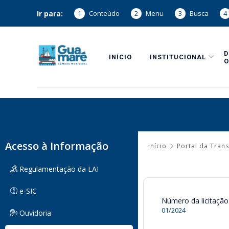
Ir para:
1
Conteúdo
2
Menu
3
Busca
4
INÍCIO
INSTITUCIONAL
O
Acesso à Informação
Início
Portal da Tran
Regulamentação da LAI
e-SIC
Número da licitação
01/2024
Ouvidoria