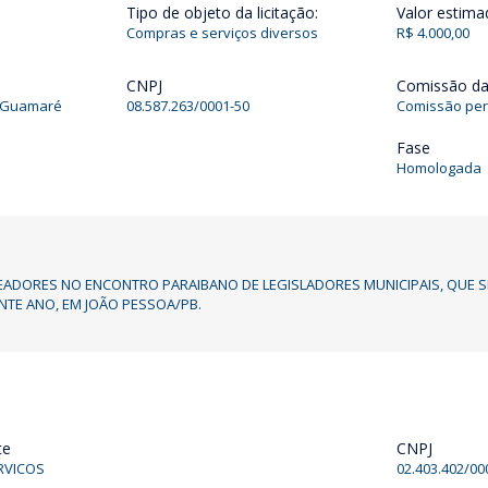
Tipo de objeto da licitação:
Valor estima
Compras e serviços diversos
R$ 4.000,00
CNPJ
Comissão da 
e Guamaré
08.587.263/0001-50
Comissão per
Fase
Homologada
EADORES NO ENCONTRO PARAIBANO DE LEGISLADORES MUNICIPAIS, QUE SE 
TE ANO, EM JOÃO PESSOA/PB.
te
CNPJ
RVICOS
02.403.402/00