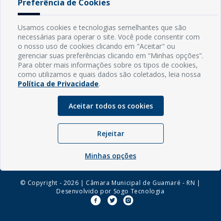
Preferência de Cookies
Homologação - Termo de Homologação
[ pdf - 124kb ]
Baixar Arquivo
Usamos cookies e tecnologias semelhantes que são
necessárias para operar o site. Você pode consentir com
o nosso uso de cookies clicando em "Aceitar" ou
gerenciar suas preferências clicando em “Minhas opções”.
INFORMAÇÕES
Para obter mais informações sobre os tipos de cookies,
como utilizamos e quais dados são coletados, leia nossa
Política de Privacidade
.
Endereço: Rua Capitão Vicente de Brito, S/N - Centro
CEP: 59598-000 - Guamaré - RN
Aceitar todos os cookies
Contato: (84) 3525-2032
E-mail: diretoria@guamare.rn.leg.br
Horário: Segunda a sexta-feira, das 8h às 12h
Rejeitar
Minhas opções
© Copyright - 2026 | Câmara Municipal de Guamaré - RN |
Desenvolvido por
Sogo Tecnologia