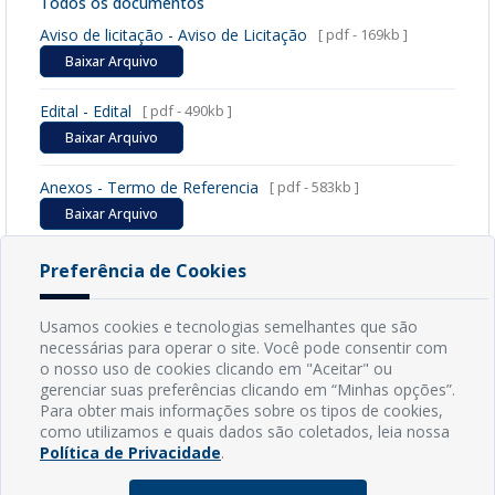
Todos os documentos
Aviso de licitação - Aviso de Licitação
[ pdf - 169kb ]
Baixar Arquivo
Edital - Edital
[ pdf - 490kb ]
Baixar Arquivo
Anexos - Termo de Referencia
[ pdf - 583kb ]
Baixar Arquivo
Homologação - Homologação
[ pdf - 153kb ]
Preferência de Cookies
Baixar Arquivo
Usamos cookies e tecnologias semelhantes que são
necessárias para operar o site. Você pode consentir com
o nosso uso de cookies clicando em "Aceitar" ou
gerenciar suas preferências clicando em “Minhas opções”.
INFORMAÇÕES
Para obter mais informações sobre os tipos de cookies,
como utilizamos e quais dados são coletados, leia nossa
Endereço: Rua Capitão Vicente de Brito, S/N - Centro
Política de Privacidade
.
CEP: 59598-000 - Guamaré - RN
Contato: (84) 3525-2032