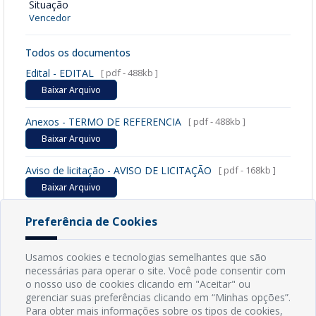
Situação
Vencedor
Todos os documentos
Edital - EDITAL
[ pdf - 488kb ]
Baixar Arquivo
Anexos - TERMO DE REFERENCIA
[ pdf - 488kb ]
Baixar Arquivo
Aviso de licitação - AVISO DE LICITAÇÃO
[ pdf - 168kb ]
Baixar Arquivo
Homologação - Homologação
[ pdf - 152kb ]
Preferência de Cookies
Baixar Arquivo
Usamos cookies e tecnologias semelhantes que são
necessárias para operar o site. Você pode consentir com
o nosso uso de cookies clicando em "Aceitar" ou
gerenciar suas preferências clicando em “Minhas opções”.
INFORMAÇÕES
Para obter mais informações sobre os tipos de cookies,