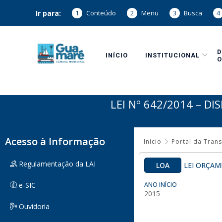
Ir para:
1
Conteúdo
2
Menu
3
Busca
4
INÍCIO
INSTITUCIONAL
O
LEI Nº 642/2014 – D
Acesso à Informação
Início
Portal da Tran
Regulamentação da LAI
LOA
LEI ORÇAM
e-SIC
ANO INÍCIO
2015
Ouvidoria