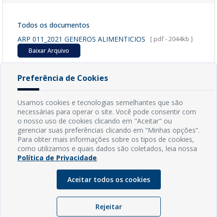
Todos os documentos
ARP 011_2021 GENEROS ALIMENTICIOS
[ pdf - 2044kb ]
Baixar Arquivo
CONTRATO DE GENEROS ALIMENTÍCIOS
[ pdf - 240kb ]
Preferência de Cookies
Baixar Arquivo
Usamos cookies e tecnologias semelhantes que são
necessárias para operar o site. Você pode consentir com
o nosso uso de cookies clicando em "Aceitar" ou
gerenciar suas preferências clicando em “Minhas opções”.
INFORMAÇÕES
Para obter mais informações sobre os tipos de cookies,
como utilizamos e quais dados são coletados, leia nossa
Endereço: Rua Capitão Vicente de Brito, S/N - Centro
Política de Privacidade
.
CEP: 59598-000 - Guamaré - RN
Contato: (84) 3525-2032
Aceitar todos os cookies
E-mail: diretoria@guamare.rn.leg.br
Horário: Segunda a sexta-feira, das 8h às 12h
Rejeitar