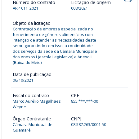
Número do Contrato
Licitação de origem
ARP 011_2021
008/2021
Objeto da licitação
Contratação de empresa especializada no
fornecimento de gêneros alimentícios com
intenção de atender as necessidades deste
setor, garantindo com isso, a continuidade
dos serviços da sede da Câmara Municipal e
dos Anexos I (escola Legislativa) e Anexo II
(Baixa do Meio).
Data de publicação
06/10/2021
Fiscal do contrato
CPF
Marco Aurélio Magalhães
855.***.***-00
Weyne
Órgao Contratante
CNPJ
Câmara Municipal de
08.587.263/0001-50
Guamaré