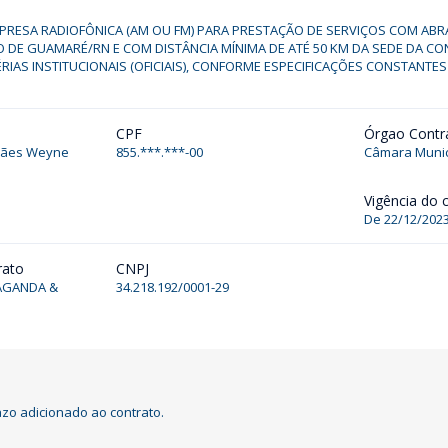
RESA RADIOFÔNICA (AM OU FM) PARA PRESTAÇÃO DE SERVIÇOS COM AB
O DE GUAMARÉ/RN E COM DISTÂNCIA MÍNIMA DE ATÉ 50 KM DA SEDE DA CO
IAS INSTITUCIONAIS (OFICIAIS), CONFORME ESPECIFICAÇÕES CONSTANTES 
CPF
Órgao Contr
hães Weyne
855.***.***-00
Câmara Munic
Vigência do 
De 22/12/2023
rato
CNPJ
AGANDA &
34.218.192/0001-29
zo adicionado ao contrato.