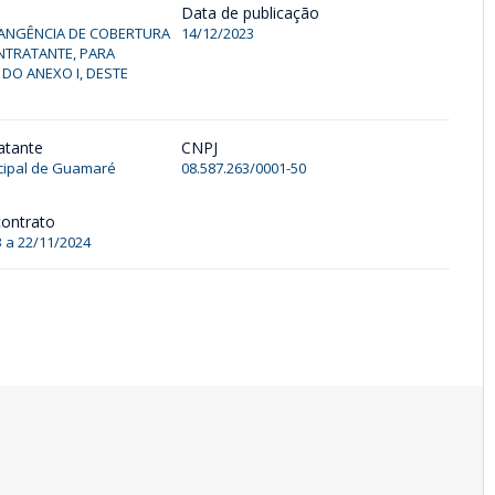
Data de publicação
RANGÊNCIA DE COBERTURA
14/12/2023
NTRATANTE, PARA
DO ANEXO I, DESTE
atante
CNPJ
ipal de Guamaré
08.587.263/0001-50
contrato
 a 22/11/2024