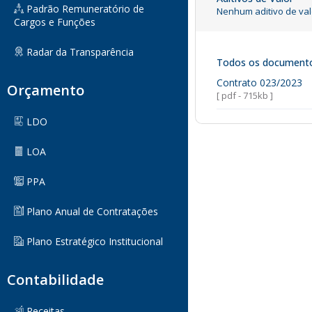
Padrão Remuneratório de
Nenhum aditivo de val
Cargos e Funções
Radar da Transparência
Todos os document
Contrato 023/2023
Orçamento
[ pdf - 715kb ]
LDO
LOA
PPA
Plano Anual de Contratações
Plano Estratégico Institucional
Contabilidade
Receitas