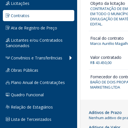
Licitações
Objeto da licitação
CONTRATAÇÃO DE EMP
EM TODO O MUNICÍPI
Contratos
DIVULGAÇÃO DE MATÉR
EDITAL.
Ata de Registro de Preço
Fiscal do contrato
Licitantes e/ou Contratados
Marco Aurélio Magal
Sancionados
Valor contratado
Convênios e Transferências
R$ 43.450,00
Obras Públicas
Fornecedor do cont
BAIÃO DE DOIS PROP
Plano Anual de Contratações
MARKETING LTDA
Quadro Funcional
Relação de Estagiários
Aditivos de Prazo
Nenhum aditivo de pra
Lista de Terceirizados
Aditivos de Valor