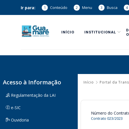
Ir para:
1
Conteúdo
2
Menu
3
Busca
4
INÍCIO
INSTITUCIONAL
O
Acesso à Informação
Início
Portal da Tran
Regulamentação da LAI
e-SIC
Número do Contrat
Contrato 023/2023
Ouvidoria