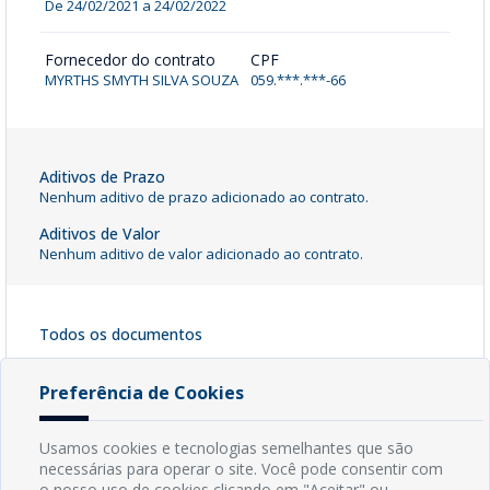
De 24/02/2021 a 24/02/2022
Fornecedor do contrato
CPF
MYRTHS SMYTH SILVA SOUZA
059.***.***-66
Aditivos de Prazo
Nenhum aditivo de prazo adicionado ao contrato.
Aditivos de Valor
Nenhum aditivo de valor adicionado ao contrato.
Todos os documentos
Locação de Imóvel - Anexo II
[ pdf - 837kb ]
Preferência de Cookies
Baixar Arquivo
Usamos cookies e tecnologias semelhantes que são
necessárias para operar o site. Você pode consentir com
o nosso uso de cookies clicando em "Aceitar" ou