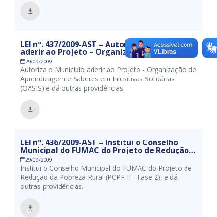
LEI nº. 437/2009-AST – Autoriza o Município
aderir ao Projeto – Organização de
Aprendizagem e Saberes em Iniciativas
29/09/2009
Solidárias (OASIS) e dá outras providências.
Autoriza o Município aderir ao Projeto - Organização de
Aprendizagem e Saberes em Iniciativas Solidárias
(OASIS) e dá outras providências.
LEI nº. 436/2009-AST – Institui o Conselho
Municipal do FUMAC do Projeto de Redução
da Pobreza Rural (PCPR II – Fase 2), e dá
29/09/2009
outras providências.
Institui o Conselho Municipal do FUMAC do Projeto de
Redução da Pobreza Rural (PCPR II - Fase 2), e dá
outras providências.