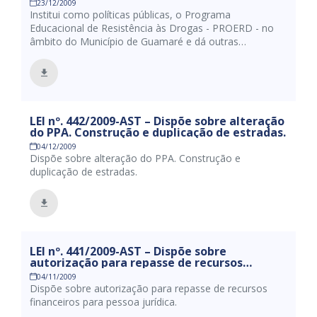
23/12/2009
do Município de Guamaré e dá outras
Institui como políticas públicas, o Programa
providências.
Educacional de Resistência às Drogas - PROERD - no
âmbito do Município de Guamaré e dá outras
providências.
LEI nº. 442/2009-AST – Dispõe sobre alteração
do PPA. Construção e duplicação de estradas.
04/12/2009
Dispõe sobre alteração do PPA. Construção e
duplicação de estradas.
LEI nº. 441/2009-AST – Dispõe sobre
autorização para repasse de recursos
financeiros para pessoa jurídica.
04/11/2009
Dispõe sobre autorização para repasse de recursos
financeiros para pessoa jurídica.