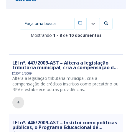
Filtrar por data
Mostrando
1 - 8
de
10 documentos
LEI nº. 447/2009-AST – Altera a legislação
tributária municipal, cria a compensação de
créditos inscritos como precatório ou RPV e
30/12/2009
estabelece outras providências.
Altera a legislação tributária municipal, cria a
compensação de créditos inscritos como precatório ou
RPV e estabelece outras providências.
LEI nº. 446/2009-AST – Institui como políticas
públicas, o Programa Educacional de
Resistência às Drogas – PROERD – no âmbito