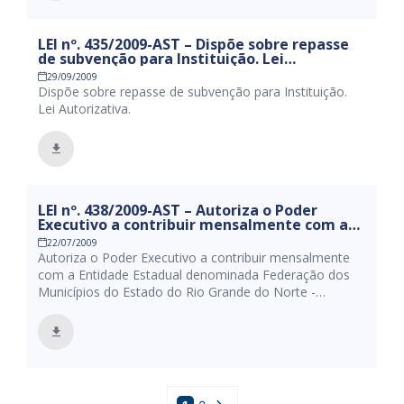
LEI nº. 435/2009-AST – Dispõe sobre repasse
de subvenção para Instituição. Lei
Autorizativa.
29/09/2009
Dispõe sobre repasse de subvenção para Instituição.
Lei Autorizativa.
LEI nº. 438/2009-AST – Autoriza o Poder
Executivo a contribuir mensalmente com a
Entidade Estadual denominada Federação
22/07/2009
dos Municípios do Estado do Rio Grande do
Autoriza o Poder Executivo a contribuir mensalmente
Norte – FEMURN.
com a Entidade Estadual denominada Federação dos
Municípios do Estado do Rio Grande do Norte -
FEMURN.