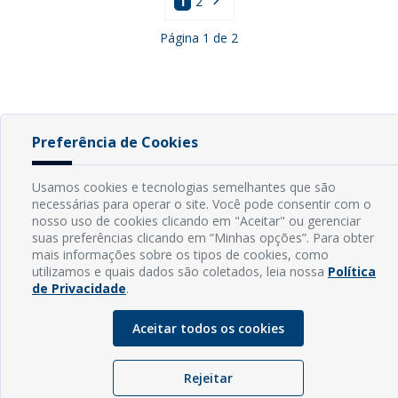
1
2
Página
1
de
2
Preferência de Cookies
INFORMAÇÕES
Usamos cookies e tecnologias semelhantes que são
necessárias para operar o site. Você pode consentir com o
Endereço: Rua Capitão Vicente de Brito, S/N - Centro
nosso uso de cookies clicando em "Aceitar" ou gerenciar
CEP: 59598-000 - Guamaré - RN
suas preferências clicando em “Minhas opções”. Para obter
Contato: (84) 3525-2032
mais informações sobre os tipos de cookies, como
E-mail: diretoria@guamare.rn.leg.br
utilizamos e quais dados são coletados, leia nossa
Política
Horário: Segunda a sexta-feira, das 8h às 12h
de Privacidade
.
Aceitar todos os cookies
Rejeitar
© Copyright - 2026 | Câmara Municipal de Guamaré - RN |