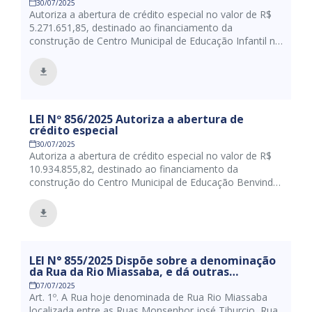
30/07/2025
Autoriza a abertura de crédito especial no valor de R$
5.271.651,85, destinado ao financiamento da
construção de Centro Municipal de Educação Infantil na
Comunidade Salinas da Cruz, e dá outras providências.
LEI Nº 856/2025 Autoriza a abertura de
crédito especial
30/07/2025
Autoriza a abertura de crédito especial no valor de R$
10.934.855,82, destinado ao financiamento da
construção do Centro Municipal de Educação Benvinda
Nunes Teixeira, e dá outras providências.
LEI N° 855/2025 Dispõe sobre a denominação
da Rua da Rio Miassaba, e dá outras
providências.
07/07/2025
Art. 1º. A Rua hoje denominada de Rua Rio Miassaba
localizada entre as Ruas Monsenhor josé Tiburcio, Rua