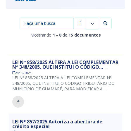
Filtrar por data
Mostrando
1 - 8
de
15 documentos
LEI Nº 858/2025 ALTERA A LEI COMPLEMENTAR
Nº 348/2005, QUE INSTITUI O CÓDIGO
TRIBUTÁRIO DO MUNICÍPIO DE GUAMARÉ,
24/10/2025
PARA MODIFICAR A REDAÇÃO DO ART. 45
LEI Nº 858/2025 ALTERA A LEI COMPLEMENTAR Nº
REFERENTE À SUBSTITUIÇÃO TRIBUTÁRIA DO
348/2005, QUE INSTITUI O CÓDIGO TRIBUTÁRIO DO
ISS, E ACRESCENTAR O ART. 35-A, DISPONDO
MUNICÍPIO DE GUAMARÉ, PARA MODIFICAR A
SOBRE A CONCESSÃO DE DESCONTO NO
REDAÇÃO DO ART. 45 REFERENTE À SUBSTITUIÇÃO
PAGAMENTO ANTECIPADO DO IPTU
INDUSTRIAL E DÁ OUTRAS PROVIDÊNCIAS.
TRIBUTÁRIA DO ISS, E ACRESCENTAR O ART. 35-A,
DISPONDO SOBRE A CONCESSÃO DE DESCONTO NO
PAGAMENTO ANTECIPADO DO IPTU INDUSTRIAL E
DÁ OUTRAS PROVIDÊNCIAS.
LEI Nº 857/2025 Autoriza a abertura de
crédito especial