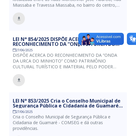
Miassaba e Travessa Miassaba, no bairro do centro,
neste município de Guamaré, passa a denominar-se
“RUA FRANCISCO DOS SANTOS – SEU TITICO”.
LEI N° 854/2025 DISPÕE ACERCA DO
RECONHECIMENTO DA “ONDA DA URCA DO
MINHOTO” COMO PATRIMÔNIO CULTURAL
27/06/2025
TURÍSTICO E IMATERIAL PELO PODER
DISPÕE ACERCA DO RECONHECIMENTO DA “ONDA
EXECUTIVO DO MUNICÍPIO DE GUAMARÉ/RN E
DA URCA DO MINHOTO” COMO PATRIMÔNIO
DÁ OUTRAS PROVIDÊNCIAS”.
CULTURAL TURÍSTICO E IMATERIAL PELO PODER
EXECUTIVO DO MUNICÍPIO DE GUAMARÉ/RN E DÁ
OUTRAS PROVIDÊNCIAS”.
LEI N° 853/2025 Cria o Conselho Municipal de
Segurança Pública e Cidadania de Guamaré –
COMSEG e dá outras providências.
27/06/2025
Cria o Conselho Municipal de Segurança Pública e
Cidadania de Guamaré - COMSEG e dá outras
providências.