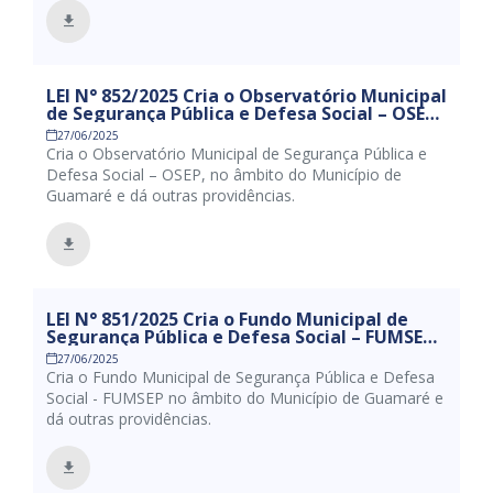
LEI N° 852/2025 Cria o Observatório Municipal
de Segurança Pública e Defesa Social – OSEP,
no âmbito do Município de Guamaré e dá
27/06/2025
outras providências.
Cria o Observatório Municipal de Segurança Pública e
Defesa Social – OSEP, no âmbito do Município de
Guamaré e dá outras providências.
LEI N° 851/2025 Cria o Fundo Municipal de
Segurança Pública e Defesa Social – FUMSEP
no âmbito do Município de Guamaré e dá
27/06/2025
outras providências.
Cria o Fundo Municipal de Segurança Pública e Defesa
Social - FUMSEP no âmbito do Município de Guamaré e
dá outras providências.