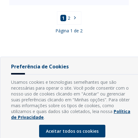
1
2
Página
1
de
2
Preferência de Cookies
INFORMAÇÕES
Usamos cookies e tecnologias semelhantes que são
necessárias para operar o site. Você pode consentir com o
Endereço: Rua Capitão Vicente de Brito, S/N - Centro
nosso uso de cookies clicando em "Aceitar" ou gerenciar
CEP: 59598-000 - Guamaré - RN
suas preferências clicando em “Minhas opções”. Para obter
Contato: (84) 3525-2032
mais informações sobre os tipos de cookies, como
E-mail: diretoria@guamare.rn.leg.br
utilizamos e quais dados são coletados, leia nossa
Política
Horário: Segunda a sexta-feira, das 8h às 12h
de Privacidade
.
Aceitar todos os cookies